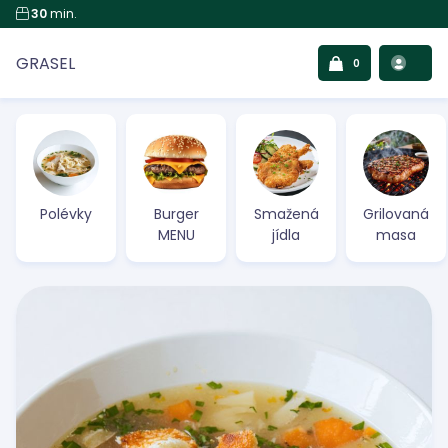
30
min.
GRASEL
0
Polévky
Burger
Smažená
Grilovaná
MENU
jídla
masa