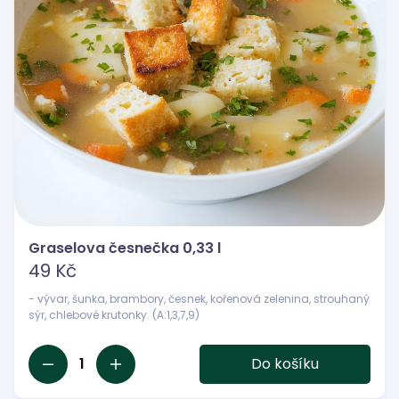
Graselova česnečka 0,33 l
49 Kč
- vývar, šunka, brambory, česnek, kořenová zelenina, strouhaný
sýr, chlebové krutonky. (A:1,3,7,9)
1
Do košíku