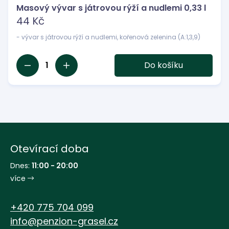
Masový vývar s játrovou rýží a nudlemi 0,33 l
44 Kč
- vývar s játrovou rýží a nudlemi, kořenová zelenina (A:1,3,9)
1
Do košíku
Otevírací doba
Dnes:
11:00 - 20:00
více
+420 775 704 099
info@penzion-grasel.cz